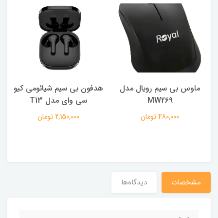
ماوس بی سیم رویال مدل
هدفون بی سیم شیائومی کیو
ک
MW269
سی وای مدل T13
480,000 تومان
2,150,000 تومان
مشخصات
دیدگاه‌ها