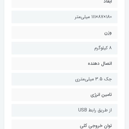
ابعاد
180×87×111 میلی‌متر
وزن
8 کیلوگرم
اتصال دهنده
جک 3.5 میلی‌متری
تامین انرژی
از طریق رابط USB
توان خروجی کلی