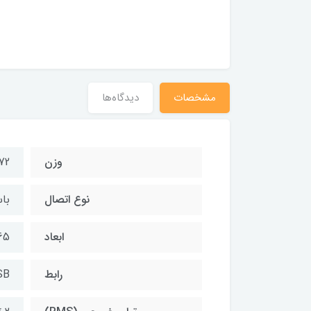
مشخصات
دیدگاه‌ها
وزن
372 
نوع اتصال
با
ابعاد
65 × 72 × 65 می
رابط
USB، جک 3.5 