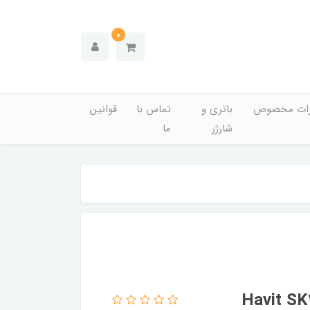
0
زات مخصوص
باتری و
تماس با
قوانین
شارژر
ما