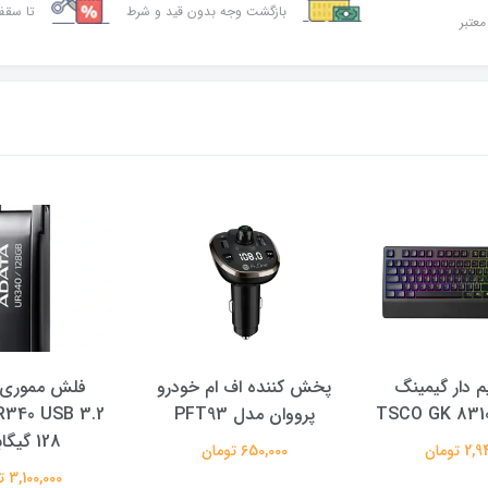
بازگشت وجه بدون قید و شرط
تا سقف 30% ت
معتبر
م دار گیمینگ
پخش کننده اف ام خودرو
فلش مموری ا
پرووان مدل PFT93
128 گیگابایت
 تومان
650,000 تومان
3,100,000 تومان