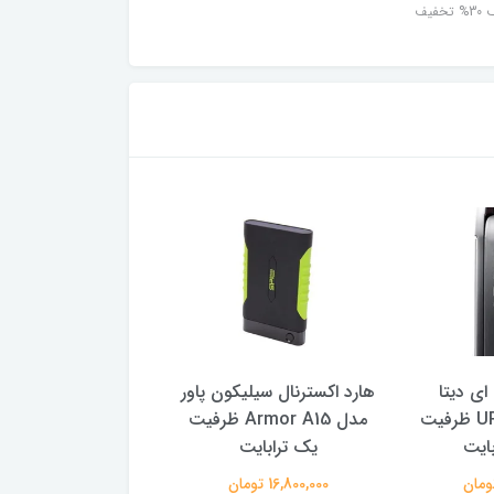
خفیف
ی دیتا
هارد اکسترنال سیلیکون پاور
ر
UR340 USB 3.2 ظرفیت
مدل Armor A15 ظرفیت
 AD4S2400J4G17-
یک ترابایت
BHYA ظر
استوک
16,800,000 تومان