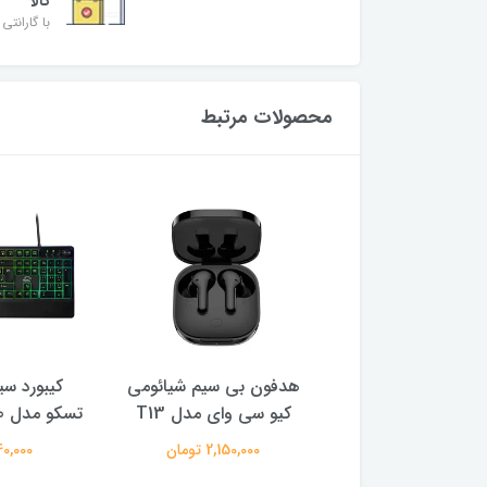
کالا
با گارانتی 
محصولات مرتبط
ی سیم رویال مدل
هدفون بی سیم شیائومی
کیبورد سی
MW269
کیو سی وای مدل T13
تسکو مدل TSCO GK 8310
480,000 تومان
2,150,000 تومان
2,940,000