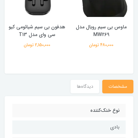
ماوس بی سیم رویال مدل
هدفون بی سیم شیائومی کیو
ک
MW269
سی وای مدل T13
480,000 تومان
2,150,000 تومان
مشخصات
دیدگاه‌ها
نوع خنک‌کننده
بادی