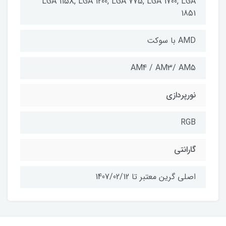
LGA 115X, LGA 1200, LGA 775, LGA 1700, LGA
1851
AMD با سوکت
AM4 / AM3/ AM5
نورپردازی
RGB
گارانتی
اصلی گرین معتبر تا 1407/02/12