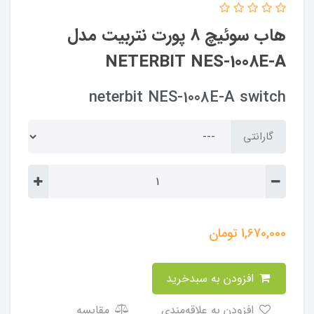
هاب سوئیچ 8 پورت نتربیت مدل
NETERBIT NES-1008E-A
neterbit NES-1008E-A switch
گارانتی
1,670,000
تومان
افزودن به سبدخرید
افزودن به علاقه‌مندی
مقایسه