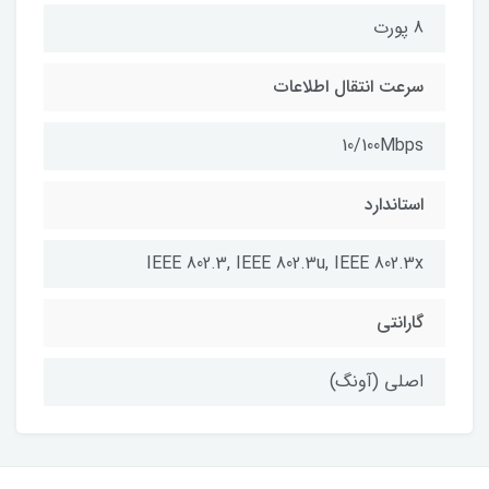
8 پورت
سرعت انتقال اطلاعات
10/100Mbps
استاندارد
IEEE 802.3, IEEE 802.3u, IEEE 802.3x
گارانتی
اصلی (آونگ)