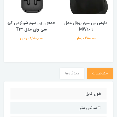
ماوس بی سیم رویال مدل
هدفون بی سیم شیائومی کیو
ک
MW269
سی وای مدل T13
480,000 تومان
2,150,000 تومان
مشخصات
دیدگاه‌ها
طول کابل
12 سانتی متر