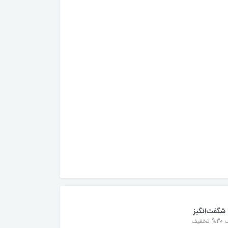
شگفت‌انگیز
خفیف