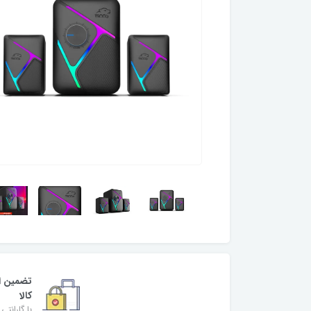
تضمین ا
کالا
با گارانتی 