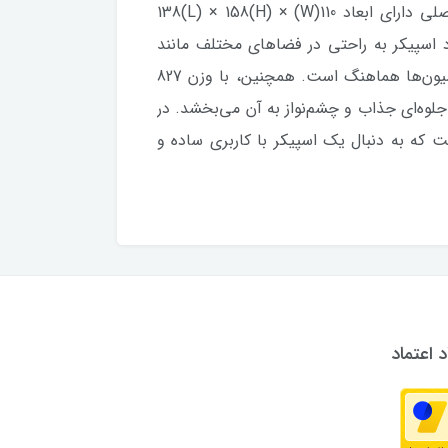
وجود دارد، فراهم می‌آورد. ابعاد این اسپیکر به گونه‌ای طراحی شده که فضای زیادی اشغال نمی‌کند. ساب‌ووفر اصلی دارای ابعاد 110(W) × 138(L) × 158(H)
اشند. این اندازه‌ها باعث می‌شود اسپیکر به راحتی در فضاهای مختلف مانند
میزهای کامپیوتر یا اتاق‌های کوچک قرار بگیرد. اسپیکر GS2111 در رنگ مشکی طراحی شده که با بسیاری از دکوراسیون‌ها هماهنگ است. همچنین، با وزن 827
است. یکی دیگر از ویژگی‌های برجسته این اسپیکر، نمایشگر 7 رنگ است که جلوه‌ای جذاب و چشم‌نواز به آن می‌بخشد. در
انی است که به دنبال یک اسپیکر با کاربری ساده و
د اعتماد