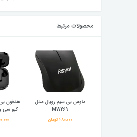
محصولات مرتبط
ر گیمینگ ام اس آی
ماوس بی سیم رویال مدل
هدفون بی 
ایز 27 اینچ
MW269
کیو سی وا
29,500,0 تومان
480,000 تومان
2,150,000