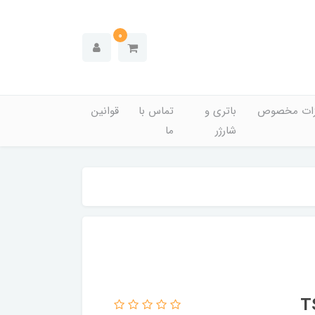
0
زات مخصوص
باتری و
تماس با
قوانین
شارژر
ما