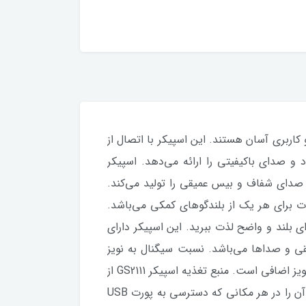
سب و کاربری آسان هستند. این اسپیکر با اتصال از
‌شود و صدای باکیفیتی را ارائه می‌دهد. اسپیکر
که ترکیب این سه عنصر صوتی، صدای شفاف و بیس عمیقی را تولید می‌کند.
جی کلی این اسپیکر 10 وات P.M.P.O است و توان RMS آن معادل 5 وات برای بلندگوهای فرعی و 3 وات برای هر یک از بلندگوهای کمکی می‌باشد.
بلند و واضح لذت ببرید. این اسپیکر دارای
 مختلف موسیقی و صداها می‌باشد. نسبت سیگنال به نویز
(S/N Ratio) این اسپیکر بیش از 75 دسی‌بل است که به این معنی است که صدای تولید شده کاملاً شفاف و بدون نویز اضافی است. منبع تغذیه اسپیکر GS2111 از
طریق USB 5V/1A تأمین می‌شود که باعث می‌شود این اسپیکر از نظر مصرف انرژی کارآمد باشد و امکان استفاده از آن را در هر مکانی که دسترسی به پورت USB