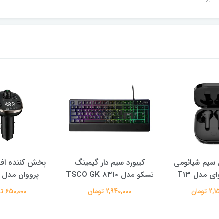
سیم شیائومی
کیبورد سیم دار گیمینگ
پخش کننده اف 
ی مدل T13
تسکو مدل TSCO GK 8310
پرووان مدل PFT93
 تومان
2,940,000 تومان
650,000 تومان