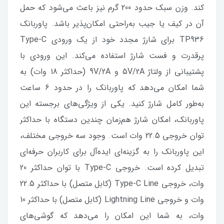
کند. وزن سبک حدود 200 گرم نیز باعث می‌شود که حمل
آن در کیف یا جیب به‌راحتی امکان‌پذیر باشد. پاوربانک
TP936 برای شارژ مجدد خود از یک ورودی Type-C
پرقدرت و فست شارژ استفاده می‌کند. این ورودی با
پشتیبانی از ولتاژ 5V/2A و 9V/2A (حداکثر 18 وات) به
شما امکان می‌دهد که پاوربانک را در حدود 6 ساعت
به‌طور کامل شارژ کنید. یکی از ویژگی‌های برجسته این
پاوربانک، امکان شارژ هم‌زمان چندین دستگاه با حداکثر
توان خروجی 22.5 وات است. وجود سه خروجی مختلف،
این پاوربانک را به گزینه‌ای ایده‌آل برای کاربران حرفه‌ای
تبدیل کرده است. خروجی Type-C با توان حداکثر 20
وات، خروجی Type-C Line (کابل متصل) با حداکثر 22.5
وات و خروجی Lightning Line (کابل متصل) با حداکثر 10
وات، به شما این امکان را می‌دهد که گوشی‌های