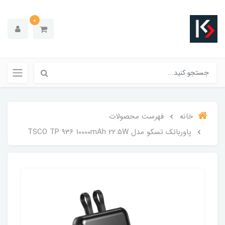
0
خانه
فهرست محصولات
پاوربانک تسکو مدل TSCO TP 936 10000mAh 22.5W