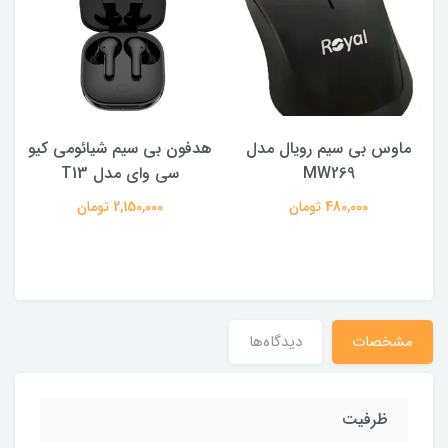
ماوس بی سیم رویال مدل
هدفون بی سیم شیائومی کیو
ک
MW269
سی وای مدل T13
480,000 تومان
2,150,000 تومان
مشخصات
دیدگاه‌ها
ظرفیت