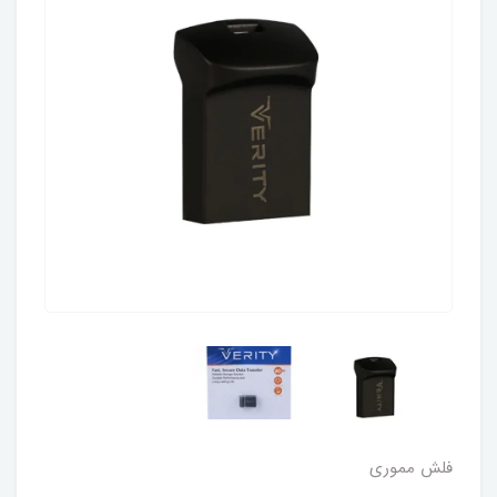
فلش مموری