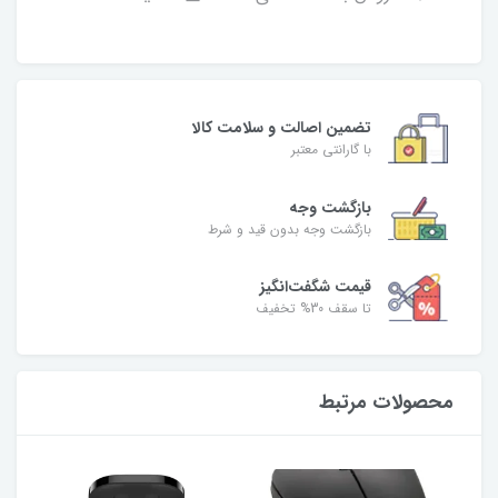
تضمین اصالت و سلامت کالا
با گارانتی معتبر
بازگشت وجه
بازگشت وجه بدون قید و شرط
قیمت شگفت‌انگیز
تا سقف 30% تخفیف
محصولات مرتبط