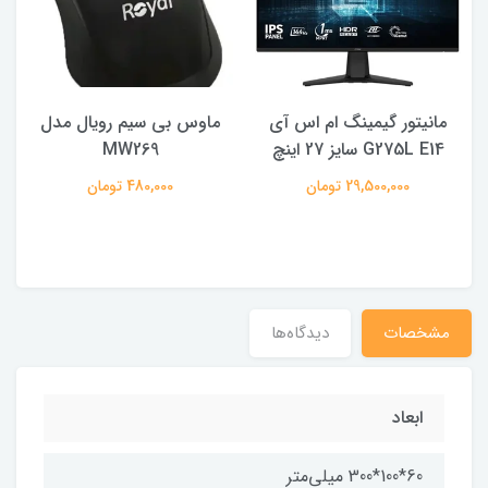
مانیتور گیمینگ ام اس آی
ماوس بی سیم رویال مدل
ه
G275L E14 سایز 27 اینچ
MW269
29,500,000 تومان
480,000 تومان
مشخصات
دیدگاه‌ها
ابعاد
60*100*300 میلی‌متر