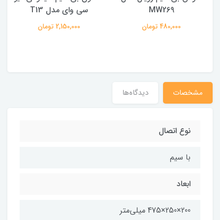
MW269
سی وای مدل T13
480,000 تومان
2,150,000 تومان
مشخصات
دیدگاه‌ها
نوع اتصال
با سیم
ابعاد
200×250×475 میلی‌متر