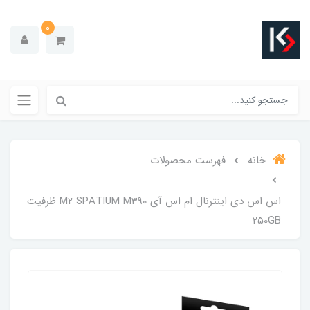
0
خانه
فهرست محصولات
اس اس دی اینترنال ام اس آی M2 SPATIUM M390 ظرفیت
250GB