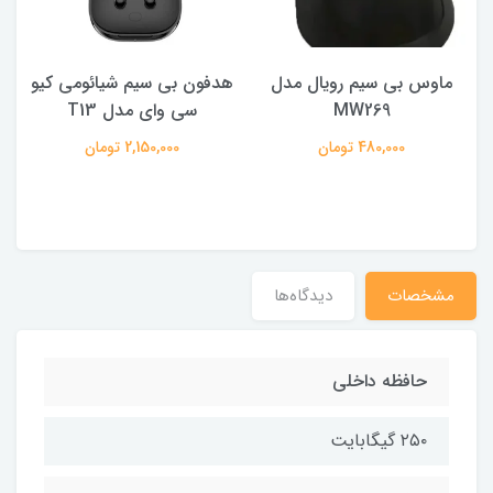
ماوس بی سیم رویال مدل
هدفون بی سیم شیائومی کیو
ک
MW269
سی وای مدل T13
480,000 تومان
2,150,000 تومان
مشخصات
دیدگاه‌ها
حافظه داخلی
۲۵۰ گیگابایت