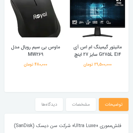
مانیتور گیمینگ ام اس آی
ماوس بی سیم رویال مدل
ه
G275L E14 سایز 27 اینچ
MW269
29,500,000 تومان
480,000 تومان
توضیحات
مشخصات
دیدگاه‌ها
فلش‌مموری «Ultra Luxe» شرکت سن دیسک (SanDisk)