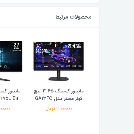
محصولات مرتبط
سوییچ 8 پورت نتربیت
مانیتور گیمینگ 21.45 اینچ
مانیتور گی
NES-1008E-
کولر مستر مدل GA22FC
G275L E14 سایز 27 ای
1,350,00 تومان
19,000,000 تومان
29,500,000