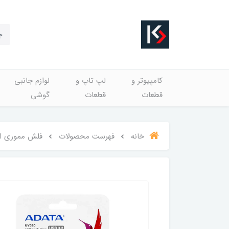
کامپیوتر و
لپ تاپ و
لوازم جانبی
قطعات
قطعات
گوشی
خانه
فهرست محصولات
فلش مموری ای دیتا USB 3.2 مدل UV320