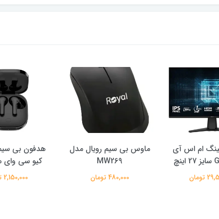
مینگ ام اس آی
ماوس بی سیم رویال مدل
هدفون بی سیم
نچ
MW269
کیو سی وای مدل
 تومان
480,000 تومان
2,150,000 تومان