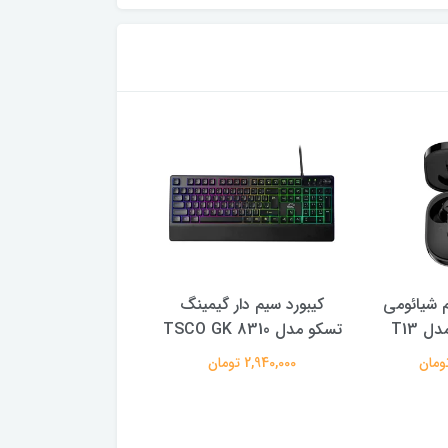
 شیائومی
کیبورد سیم دار گیمینگ
پخش کننده اف ام خ
 T13
تسکو مدل TSCO GK 8310
پرووان مدل PFT93
2,940,000 تومان
650,000 تومان