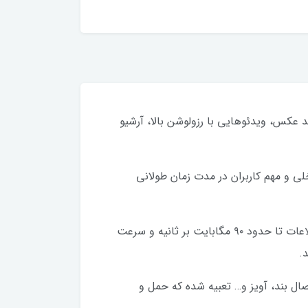
یره سازی اطلاعاتی مانند عکس، ویدئوهایی با رزولوشن بالا، آرشیو
دیتای داخلی و مهم کاربران در مدت زمان طولانی
رابط این مموری از نوع USB 3.2 بوده و قابل استفاده در سیستم عامل های مختلف می باشد و با سرعت خواندن اطلاعات تا حدود ۹۰ مگابایت بر ثانیه و سرعت
ل بند، آویز و… تعبیه شده که حمل و