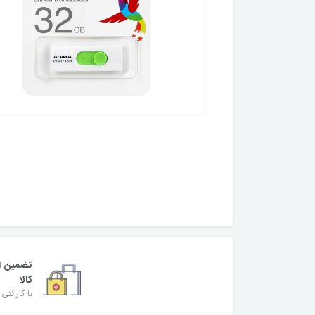
تضمین ا
کالا
با گارانتی 