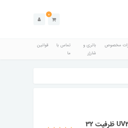
0
زات مخصوص
باتری و
تماس با
قوانین
شارژر
ما
فلش مموری ای دیتا USB 3.2 مدل UV320 ظرفیت 32