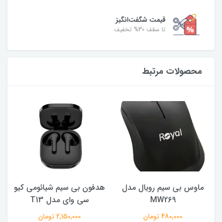
قیمت شگفت‌انگیز
تا سقف 30% تخفیف
محصولات مرتبط
ماوس بی سیم رویال مدل
هدفون بی سیم شیائومی کیو
ک
MW269
سی وای مدل T13
480,000 تومان
2,150,000 تومان