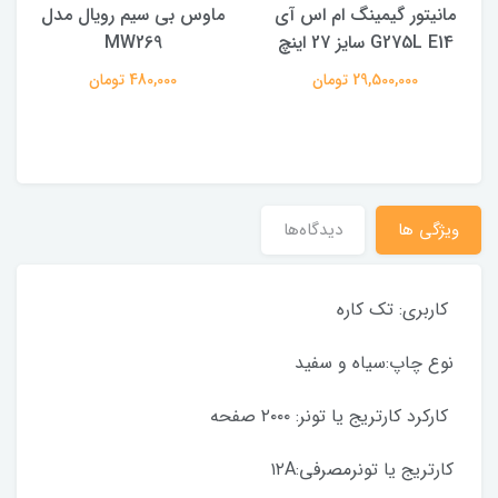
مانیتور گیمینگ ام اس آی
ماوس بی سیم رویال مدل
ه
G275L E14 سایز 27 اینچ
MW269
29,500,000 تومان
480,000 تومان
ویژگی ها
دیدگاه‌ها
کاربری: تک کاره
نوع چاپ:سیاه و سفید
کارکرد کارتریج یا تونر: ۲۰۰۰ صفحه
کارتریج یا تونرمصرفی:۱۲A