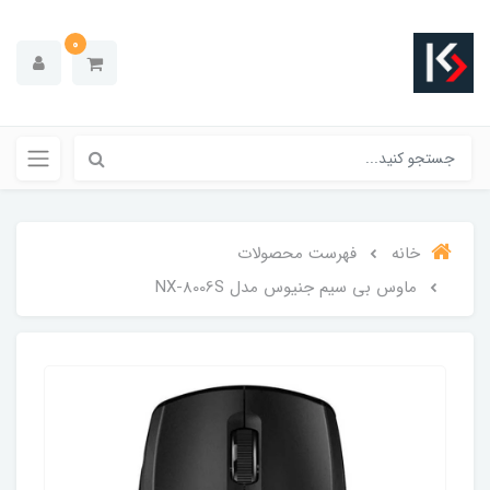
0
خانه
فهرست محصولات
ماوس بی سیم جنیوس مدل NX-8006S