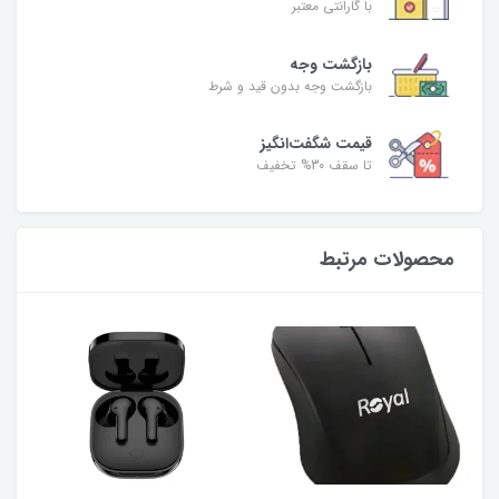
با گارانتی معتبر
بازگشت وجه
بازگشت وجه بدون قید و شرط
قیمت شگفت‌انگیز
تا سقف 30% تخفیف
محصولات مرتبط