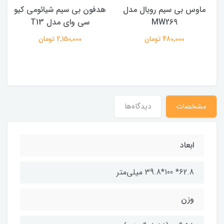
ماوس بی سیم رویال مدل
هدفون بی سیم شیائومی کیو
ک
MW269
سی وای مدل T13
480,000 تومان
2,150,000 تومان
مشخصات
دیدگاه‌ها
ابعاد
62.8* 100*39.8 میلی‌متر
وزن